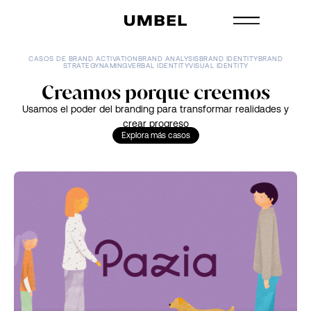
CASOS DE
BRAND ACTIVATION
BRAND ANALYSIS
BRAND IDENTITY
BRAND
STRATEGY
NAMING
VERBAL IDENTITY
VISUAL IDENTITY
Creamos porque creemos​​​
Usamos el poder del branding para transformar realidades y
crear progreso
Explora más casos