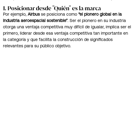
1. Posicionar desde "Quién" es la marca
Por ejemplo,
Airbus
se posiciona como
“el pionero global en la
industria aeroespacial sostenible”
. Ser el pionero en su industria
otorga una ventaja competitiva muy difícil de igualar, implica ser el
primero, liderar desde esa ventaja competitiva tan importante en
la categoría y que facilita la construcción de significados
relevantes para su público objetivo.
Este enfoque además ofrece la posibilidad de usar la visión y los
valores que hacen única a la marca para explicarle al mundo
quién es y por qué deben elegirla.
Posicionar
“desde el quién”
puede ser muy útil cuando tienes una
marca de mucho peso en su categoría y decides extenderla o
sencillamente asumir la posición de líder tal y como lo hace Airbus.
2. Posicionar desde el "qué" ofrece
Mientras que posicionar desde el «quien» nos permite trabajar
sobre la
ventaja competitiva de la empresa y explotar el ADN de la
marca,
posicionar
desde el «que»
nos permite trabajar en torno a
la categoría para resaltar
aquello que la marca hace mejor
que
sus competidores.