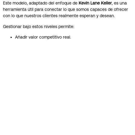
Este modelo, adaptado del enfoque de
Kevin Lane Keller
, es una
herramienta útil para conectar lo que somos capaces de ofrecer
con lo que nuestros clientes realmente esperan y desean.
Gestionar bajo estos niveles permite:
Añadir valor competitivo real.
Diseñar marcas más coherentes y relevantes.
Evitar guerras de precio.
Mantener la conexión emocional a largo plazo.
Y eso implica
ir más allá de lo funcional.
Implica diseñar producto
desde la marca.
Veámoslo paso a paso.
Los 5 niveles de significado de un producto
1. Nivel de producto básico
Aquí definimos la f
unción esencial
que justifica su existencia. Es la