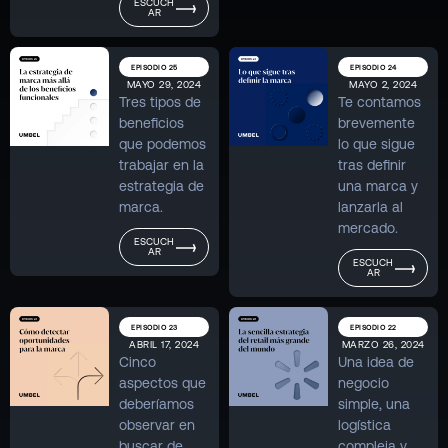
ESCUCH
AR
EPISODIO 25
EPISODIO 24
MAYO 29, 2024
MAYO 2, 2024
Tres tipos de
Te contamos
beneficios
brevemente
que podemos
lo que sigue
trabajar en la
tras definir
estrategia de
una marca y
marca.
lanzarla al
mercado.
ESCUCH
AR
ESCUCH
AR
EPISODIO 23
EPISODIO 22
ABRIL 17, 2024
MARZO 26, 2024
Cinco
Una idea de
aspectos que
negocio
deberíamos
simple, una
observar en
logística
buscar de
compleja y