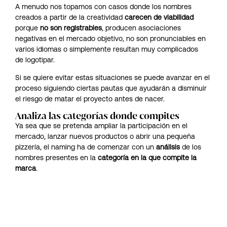
A menudo nos topamos con casos donde los nombres
creados a partir de la creatividad
carecen de viabilidad
porque
no son registrables
, producen asociaciones
negativas en el mercado objetivo, no son pronunciables en
varios idiomas o simplemente resultan muy complicados
de logotipar.
Si se quiere evitar estas situaciones se puede avanzar en el
proceso siguiendo ciertas pautas que ayudarán a disminuir
el riesgo de matar el proyecto antes de nacer.
Analiza las categorías donde compites
Ya sea que se pretenda ampliar la participación en el
mercado, lanzar nuevos productos o abrir una pequeña
pizzería, el naming ha de comenzar con un
análisis
de los
nombres presentes en la
categoría en la que compite la
marca
.
Este análisis es esencial para comprender los
tipos de
nombre y significados
más y menos usados en la categoría.
Además, nos aporta más claridad para explorar rutas
diferenciadoras y que ayuden a explotar
significados