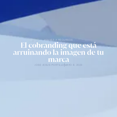
VOLVER A RECURSOS
El cobranding que está
arruinando la imagen de tu
marca
JOSE JESUS PORTILLO
MAYO 8, 2023