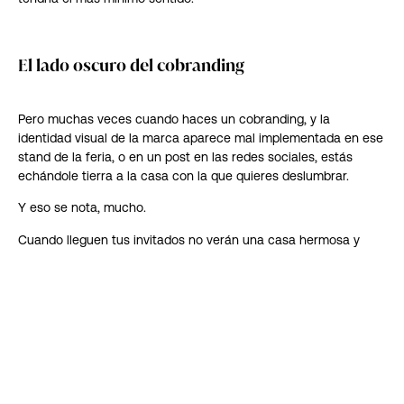
El lado oscuro del cobranding
Pero muchas veces cuando haces un cobranding, y la
identidad visual de la marca
aparece mal implementada en ese
stand de la feria, o en un post en las redes sociales, estás
echándole tierra a la casa con la que quieres deslumbrar.
Y eso se nota, mucho.
Cuando lleguen tus invitados no verán una casa hermosa y
reluciente, verán un piso sucio y probablemente pensarán que
los dueños de la casa son un desastre.
El campo de la percepción personal es un tema complejo.