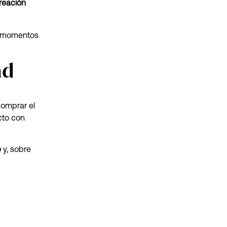
creación
 momentos
nd
comprar el
cto con
e
y, sobre