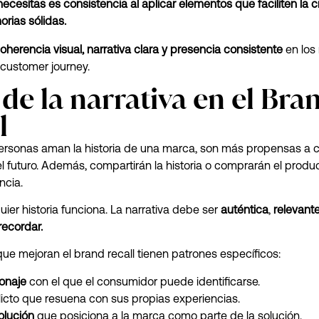
ecesitas es consistencia al aplicar elementos que faciliten la 
rias sólidas.
oherencia visual, narrativa clara y presencia consistente
en los
 customer journey.
l de la narrativa en el Bra
l
ersonas aman la historia de una marca, son más propensas a 
l futuro. Además, compartirán la historia o comprarán el produ
ncia.
uier historia funciona. La narrativa debe ser
auténtica
,
relevant
 recordar.
 que mejoran el brand recall tienen patrones específicos:
onaje
con el que el consumidor puede identificarse.
licto que resuena con sus propias experiencias.
olución
que posiciona a la marca como parte de la solución.