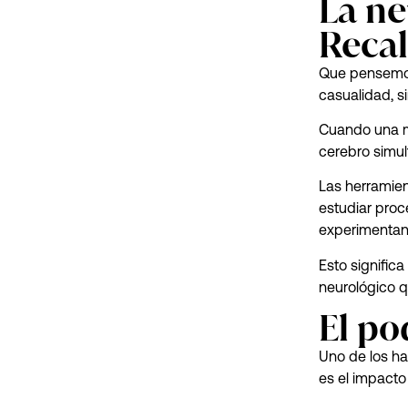
La ne
Recal
Que pensemos
casualidad, s
Cuando una ma
cerebro simu
Las herramie
estudiar proc
experimentan 
Esto significa
neurológico 
El po
Uno de los ha
es el impacto