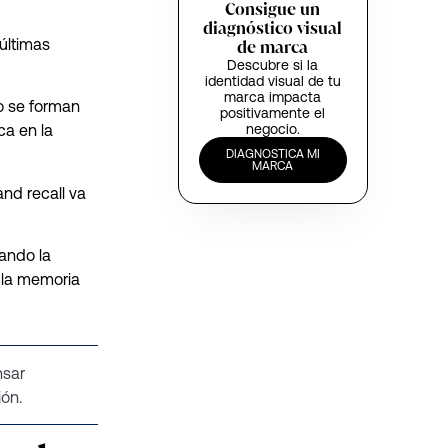
Consigue un
diagnóstico visual
 últimas
de marca
Descubre si la
identidad visual de tu
marca impacta
o se forman
positivamente el
negocio.
a en la
DIAGNOSTICA MI
MARCA
and recall va
ando la
 la memoria
nsar
ón.