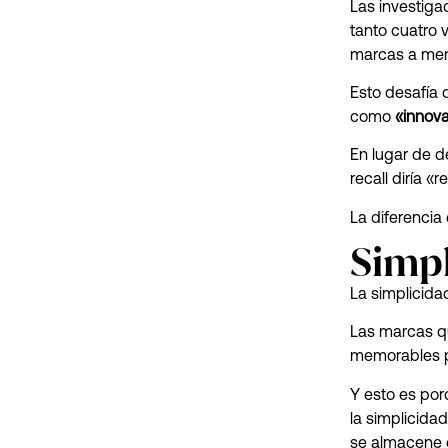
Las investiga
tanto cuatro 
marcas a me
Esto desafía
como
«innova
En lugar de d
recall diría 
La diferencia e
Simpl
La simplicida
Las marcas qu
memorables pa
Y esto es po
la simplicida
se almacene e