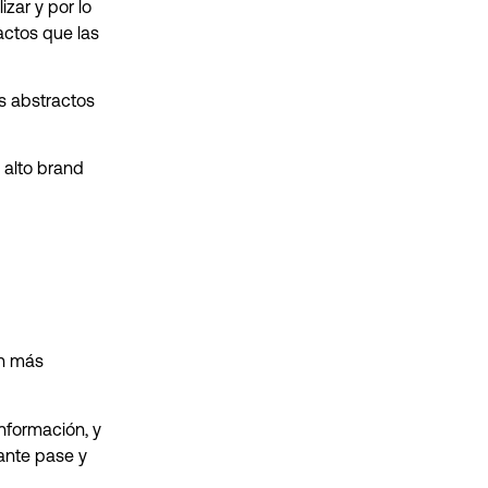
zar y por lo
actos que las
s abstractos
 alto brand
án más
nformación, y
tante pase y