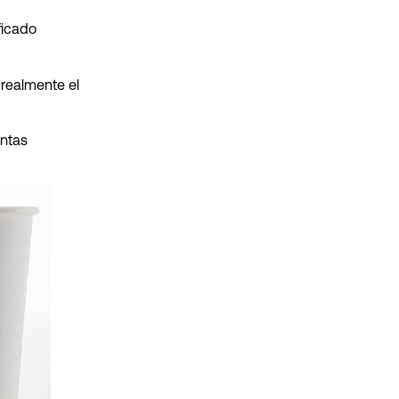
ficado
realmente el
entas