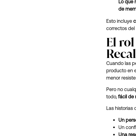
Lo que n
de memo
Esto incluye
c
correctos del
El ro
Recal
Cuando las p
producto en e
menor resiste
Pero no cualq
todo,
fácil de
Las historias
Un
pers
Un conf
Una
res