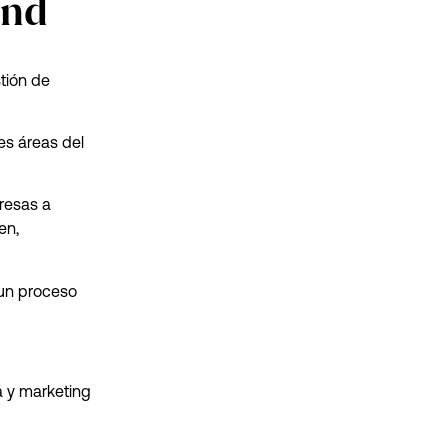
and
tión de
es áreas del
resas a
en,
 un proceso
o
a y marketing