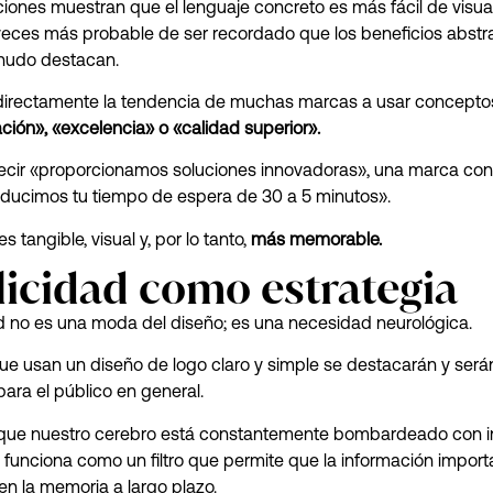
ciones muestran que el lenguaje concreto es más fácil de visuali
veces más probable de ser recordado que los beneficios abstr
nudo destacan.
 directamente la tendencia de muchas marcas a usar concepto
ción», «excelencia» o «calidad superior».
ecir «proporcionamos soluciones innovadoras», una marca con
«reducimos tu tiempo de espera de 30 a 5 minutos».
s tangible, visual y, por lo tanto,
más memorable.
icidad como estrategia
d no es una moda del diseño; es una necesidad neurológica.
e usan un diseño de logo claro y simple se destacarán y ser
ra el público en general.
rque nuestro cerebro está constantemente bombardeado con i
d funciona como un filtro que permite que la información impor
n la memoria a largo plazo.