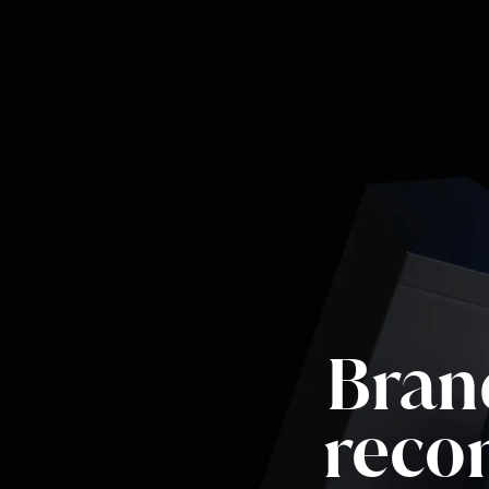
Brand
reco