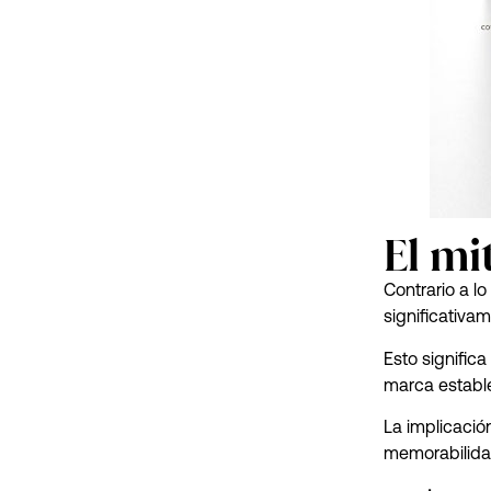
El mi
Contrario a l
significativa
Esto signifi
marca estable
La implicació
memorabilida