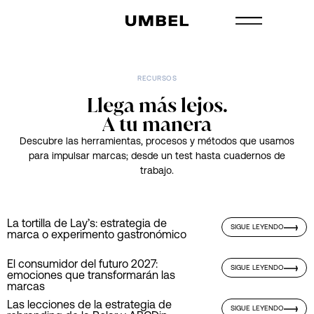
RECURSOS​
Llega más lejos.
A tu manera
Descubre las herramientas, procesos y métodos que usamos
para impulsar marcas; desde un test hasta cuadernos de
trabajo.
NOTA
La tortilla de Lay’s: estrategia de
SIGUE LEYENDO
marca o experimento gastronómico
NOTA
El consumidor del futuro 2027:
SIGUE LEYENDO
emociones que transformarán las
marcas
NOTA
Las lecciones de la estrategia de
SIGUE LEYENDO